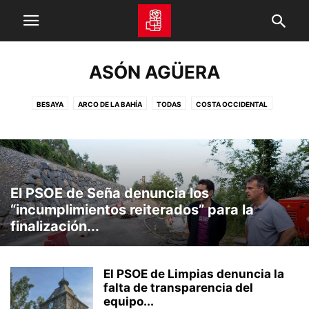
ASÓN AGÜERA
BESAYA
ARCO DE LA BAHÍA
TODAS
COSTA OCCIDENTAL
SAJA NANSA
LIÉBANA
CAMPOO
PAS MIERA PISUEÑA
TRASMIERA
ASÓN AGÜERA
COSTA ORIENTAL
El PSOE de Seña denuncia los
“incumplimientos reiterados” para la
finalización...
El PSOE de Limpias denuncia la
falta de transparencia del
equipo...