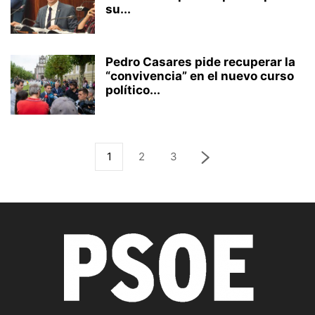
su...
Pedro Casares pide recuperar la
“convivencia” en el nuevo curso
político...
1
2
3