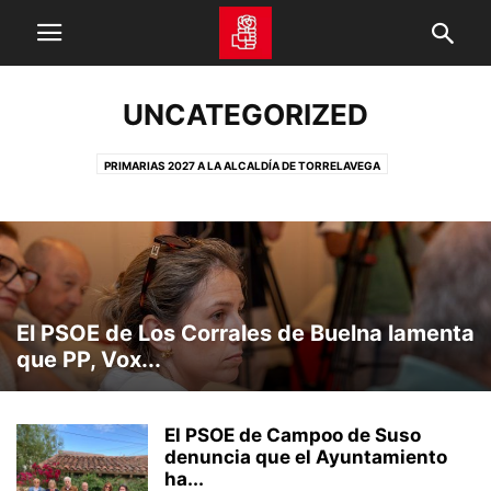
UNCATEGORIZED
PRIMARIAS 2027 A LA ALCALDÍA DE TORRELAVEGA
PRIMARIAS 2023 A LA ALCALDÍA DE SANTANDER
PRIMARIAS 2023 A LA ALCALDÍA DE TORRELAVEGA
CORTES GENERALES
FUNDACIÓN MATILDE DE LA TORRE
PREMIOS MATILDE DE LA TORRE
NOTAS DE PRENSA PABLO ZULOAGA 15 CONGRESO
NOTAS DE PRENSA PEDRO CASARES 15 CONGRESO
PRIMARIAS 2021
El PSOE de Los Corrales de Buelna lamenta
PRIMARIAS 2023 A LA PRESIDENCIA DE CANTABRIA
AGRUPACIONES
que PP, Vox...
ACTUALIDAD
PARTICIPA
AUDIOS
PSOE TV
VIDEO
ENTREVISTAS Y OPINIÓN
DESTACADOS
VIDEO TRANSPARENCIA
El PSOE de Campoo de Suso
denuncia que el Ayuntamiento
ha...