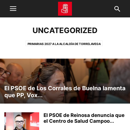
UNCATEGORIZED
PRIMARIAS 2027 A LA ALCALDÍA DE TORRELAVEGA
PRIMARIAS 2023 A LA ALCALDÍA DE SANTANDER
PRIMARIAS 2023 A LA ALCALDÍA DE TORRELAVEGA
CORTES GENERALES
FUNDACIÓN MATILDE DE LA TORRE
PREMIOS MATILDE DE LA TORRE
NOTAS DE PRENSA PABLO ZULOAGA 15 CONGRESO
NOTAS DE PRENSA PEDRO CASARES 15 CONGRESO
PRIMARIAS 2021
El PSOE de Los Corrales de Buelna lamenta
PRIMARIAS 2023 A LA PRESIDENCIA DE CANTABRIA
AGRUPACIONES
que PP, Vox...
ACTUALIDAD
PARTICIPA
AUDIOS
PSOE TV
VIDEO
ENTREVISTAS Y OPINIÓN
DESTACADOS
VIDEO TRANSPARENCIA
El PSOE de Reinosa denuncia que
el Centro de Salud Campoo...