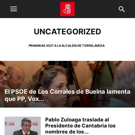
UNCATEGORIZED
PRIMARIAS 2027 A LA ALCALDÍA DE TORRELAVEGA
PRIMARIAS 2023 A LA ALCALDÍA DE SANTANDER
PRIMARIAS 2023 A LA ALCALDÍA DE TORRELAVEGA
CORTES GENERALES
FUNDACIÓN MATILDE DE LA TORRE
PREMIOS MATILDE DE LA TORRE
NOTAS DE PRENSA PABLO ZULOAGA 15 CONGRESO
NOTAS DE PRENSA PEDRO CASARES 15 CONGRESO
PRIMARIAS 2021
El PSOE de Los Corrales de Buelna lamenta
PRIMARIAS 2023 A LA PRESIDENCIA DE CANTABRIA
AGRUPACIONES
que PP, Vox...
ACTUALIDAD
PARTICIPA
AUDIOS
PSOE TV
VIDEO
ENTREVISTAS Y OPINIÓN
DESTACADOS
VIDEO TRANSPARENCIA
Pablo Zuloaga traslada al
Presidente de Cantabria los
nombres de los...