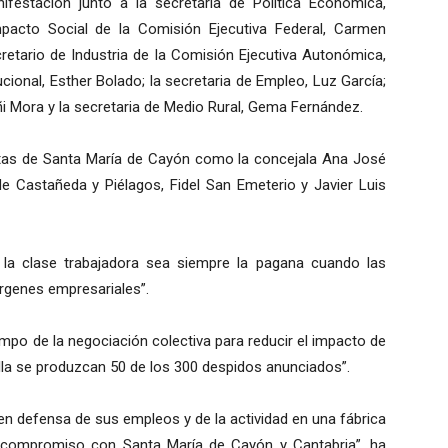
ifestación junto a la secretaria de Política Económica,
mpacto Social de la Comisión Ejecutiva Federal, Carmen
cretario de Industria de la Comisión Ejecutiva Autonómica,
ucional, Esther Bolado; la secretaria de Empleo, Luz García;
oñi Mora y la secretaria de Medio Rural, Gema Fernández.
tas de Santa María de Cayón como la concejala Ana José
de Castañeda y Piélagos, Fidel San Emeterio y Javier Luis
 la clase trabajadora sea siempre la pagana cuando las
rgenes empresariales”.
empo de la negociación colectiva para reducir el impacto de
lla se produzcan 50 de los 300 despidos anunciados”.
 en defensa de sus empleos y de la actividad en una fábrica
y compromiso con Santa María de Cayón y Cantabria”, ha