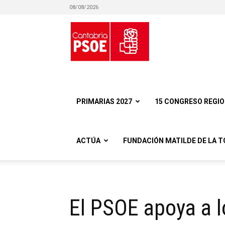
08/08/2026
Partido
Socialista
PRIMARIAS 2027
15 CONGRESO REGI
ACTÚA
FUNDACIÓN MATILDE DE LA T
Obrero
El PSOE apoya a l
Español