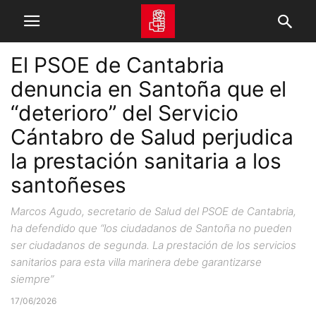
El PSOE de Cantabria
denuncia en Santoña que el
“deterioro” del Servicio
Cántabro de Salud perjudica
la prestación sanitaria a los
santoñeses
Marcos Agudo, secretario de Salud del PSOE de Cantabria,
ha defendido que “los ciudadanos de Santoña no pueden
ser ciudadanos de segunda. La prestación de los servicios
sanitarios para esta villa marinera debe garantizarse
siempre”
17/06/2026