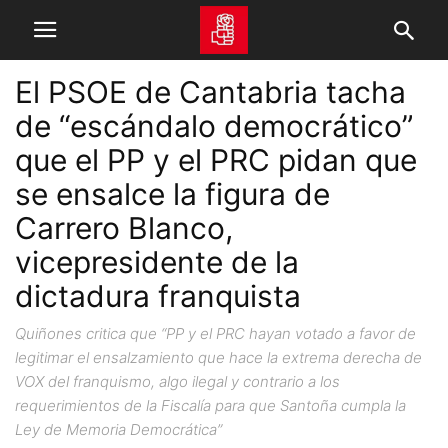
El PSOE de Cantabria tacha
de “escándalo democrático”
que el PP y el PRC pidan que
se ensalce la figura de
Carrero Blanco,
vicepresidente de la
dictadura franquista
Quiñones critica que “PP y el PRC hayan votado a favor de
legitimar el ensalzamiento que hace la extrema derecha de
VOX del franquismo, algo ilegal y contrario a los
requerimientos de la Fiscalía para que Santoña cumpla la
Ley de Memoria Democrática”