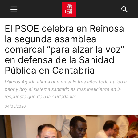
El PSOE celebra en Reinosa
la segunda asamblea
comarcal “para alzar la voz”
en defensa de la Sanidad
Pública en Cantabria
Marcos Agudo afirma que en solo tres años todo ha ido a
peor y hoy el sistema sanitario es más ineficiente en la
respuesta que da a la ciudadanía”
04/05/2026