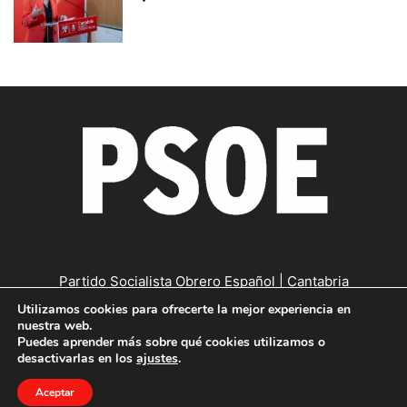
Partido Socialista Obrero Español | Cantabria
Utilizamos cookies para ofrecerte la mejor experiencia en
Contáctanos:
cantabria@psc-psoe.es
nuestra web.
Puedes aprender más sobre qué cookies utilizamos o
desactivarlas en los
ajustes
.
©
Copyright © 2019
|
Política de confidencialidad
|
Política de
Aceptar
cookies