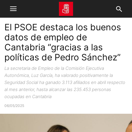
El PSOE destaca los buenos
datos de empleo de
Cantabria “gracias a las
políticas de Pedro Sánchez”
La secretaria de Empleo de la Comisión Ejecutiva
Autonómica, Luz García, ha valorado positivamente la
Seguridad Social ha ganado 3.113 afiliados en abril respecto
al mes anterior, hasta alcanzar las 235.453 personas
ocupadas en Cantabria
06/05/2025