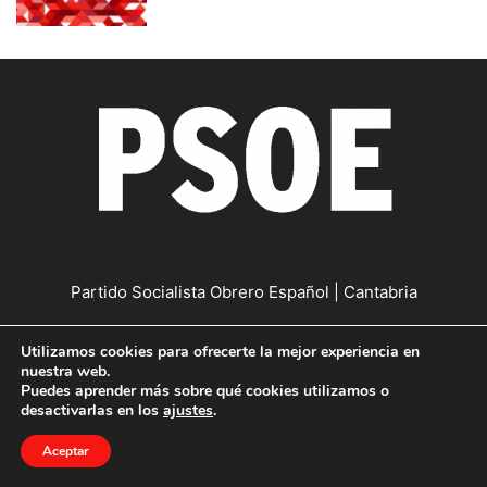
Partido Socialista Obrero Español | Cantabria
Contáctanos:
cantabria@psc-psoe.es
Utilizamos cookies para ofrecerte la mejor experiencia en
nuestra web.
Puedes aprender más sobre qué cookies utilizamos o
©
Copyright © 2019
|
Política de confidencialidad
|
Política de
desactivarlas en los
ajustes
.
cookies
Aceptar