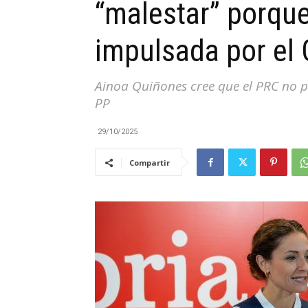
“malestar” porque
|
impulsada por el
Ainoa Quiñones cree que el PRC no p
PP
Cantabria
29/10/2025
Compartir