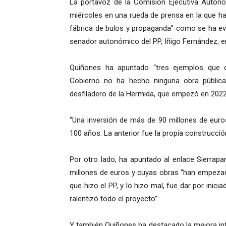
La portavoz de la Comisión Ejecutiva Autonó
miércoles en una rueda de prensa en la que h
fábrica de bulos y propaganda” como se ha evi
senador autonómico del PP, Iñigo Fernández, en
Quiñones ha apuntado “tres ejemplos que 
Gobierno no ha hecho ninguna obra pública 
desfiladero de la Hermida, que empezó en 2022
“Una inversión de más de 90 millones de euro
100 años. La anterior fue la propia construcción
Por otro lado, ha apuntado al enlace Sierrapa
millones de euros y cuyas obras “han empezad
que hizo el PP, y lo hizo mal, fue dar por inici
ralentizó todo el proyecto”.
Y también Quiñones ha destacado la mejora inte