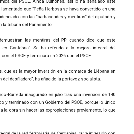
mica del PSOE, Ainoa Quiñones, así lo ha señalado este
a lamentado que “Peña Herbosa se haya convertido en una
denciado con las “barbaridades y mentiras” del diputado y
 la tribuna del Parlamento.
demuestran las mentiras del PP cuando dice que este
en Cantabria”. Se ha referido a la mejora integral del
 con el PSOE y terminará en 2026 con el PSOE.
s, que es la mayor inversión en la comarca de Liébana en
 del desfiladero”, ha añadido la portavoz socialista.
ndo-Barreda inaugurado en julio tras una inversión de 140
o y terminado con un Gobierno del PSOE, porque lo único
ada la obra sin hacer las expropiaciones previamente, lo que
gral de la red ferroviaria de Cercanías, cuya inversión con