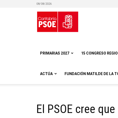
08/08/2026
Partido
Socialista
PRIMARIAS 2027
15 CONGRESO REGI
ACTÚA
FUNDACIÓN MATILDE DE LA T
Obrero
El PSOE cree que 
Español