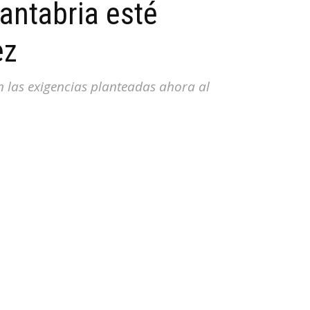
antabria esté
ez
n las exigencias planteadas ahora al