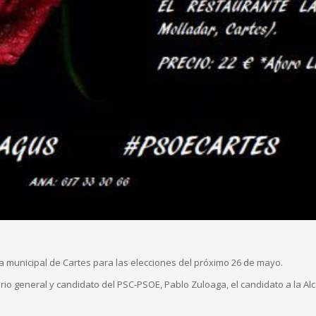
 municipal de Cartes para las elecciones del próximo 26 de mayo.
io general y candidato del PSC-PSOE, Pablo Zuloaga, el candidato a la Alca