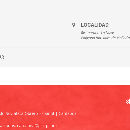
LOCALIDAD
Restaurante La Nave
Polígono Ind. Mies de Mollada
AR
S
ido Socialista Obrero Español | Cantabria
áctanos:
cantabria@psc-psoe.es