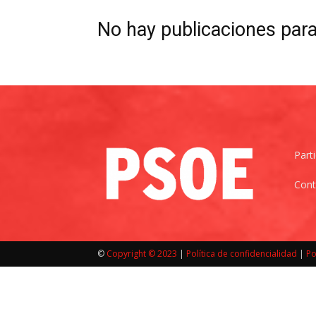
No hay publicaciones par
|
Cantabria
Part
Cont
©
Copyright © 2023
|
Política de confidencialidad
|
Po