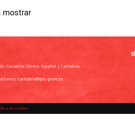
a mostrar
S
ido Socialista Obrero Español | Cantabria
áctanos:
cantabria@psc-psoe.es
lítica de cookies