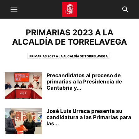
PRIMARIAS 2023 A LA
ALCALDÍA DE TORRELAVEGA
PRIMARIAS 2027 A LA ALCALDÍA DE TORRELAVEGA
PRIMARIAS 2023 A LA ALCALDÍA DE SANTANDER
PRIMARIAS 2023 A LA ALCALDÍA DE TORRELAVEGA
CORTES GENERALES
Precandidatos al proceso de
FUNDACIÓN MATILDE DE LA TORRE
primarias a la Presidencia de
PREMIOS MATILDE DE LA TORRE
Cantabria y...
NOTAS DE PRENSA PABLO ZULOAGA 15 CONGRESO
NOTAS DE PRENSA PEDRO CASARES 15 CONGRESO
PRIMARIAS 2021
PRIMARIAS 2023 A LA PRESIDENCIA DE CANTABRIA
AGRUPACIONES
José Luis Urraca presenta su
ACTUALIDAD
PARTICIPA
AUDIOS
PSOE TV
VIDEO
candidatura a las Primarias para
ENTREVISTAS Y OPINIÓN
DESTACADOS
VIDEO TRANSPARENCIA
las...