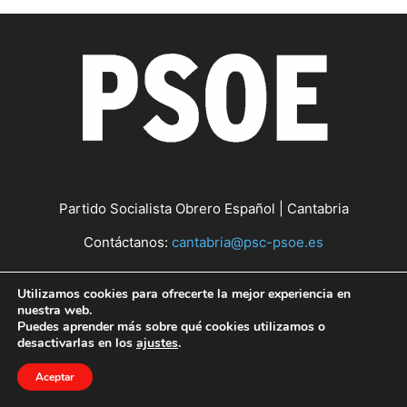
Partido Socialista Obrero Español | Cantabria
Contáctanos:
cantabria@psc-psoe.es
Utilizamos cookies para ofrecerte la mejor experiencia en
©
Copyright © 2019
|
Política de confidencialidad
|
Política de
nuestra web.
cookies
Puedes aprender más sobre qué cookies utilizamos o
desactivarlas en los
ajustes
.
Aceptar