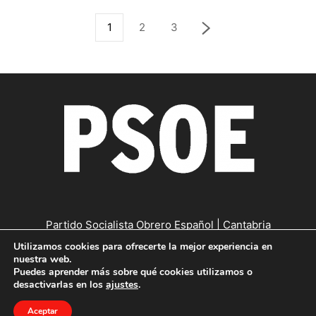
1
2
3
Partido Socialista Obrero Español | Cantabria
Utilizamos cookies para ofrecerte la mejor experiencia en
Contáctanos:
cantabria@psc-psoe.es
nuestra web.
Puedes aprender más sobre qué cookies utilizamos o
desactivarlas en los
ajustes
.
©
Copyright © 2019
|
Política de confidencialidad
|
Política de
Aceptar
cookies