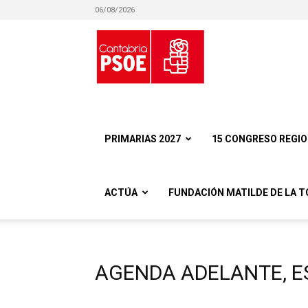
06/08/2026
Partido
Socialista
PRIMARIAS 2027
15 CONGRESO REGI
ACTÚA
FUNDACIÓN MATILDE DE LA T
Obrero
AGENDA ADELANTE, 
Español