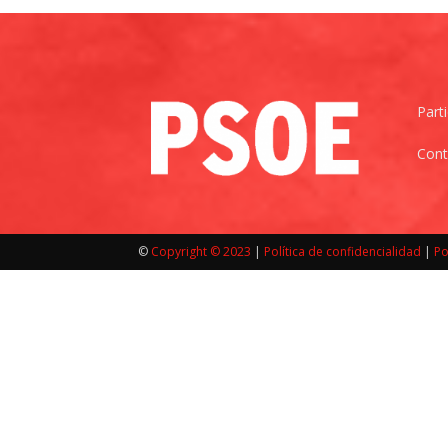
|
Part
Cont
Cantabria
©
Copyright © 2023
|
Política de confidencialidad
|
Po