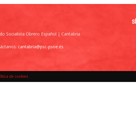
S
ido Socialista Obrero Español | Cantabria
áctanos:
cantabria@psc-psoe.es
lítica de cookies