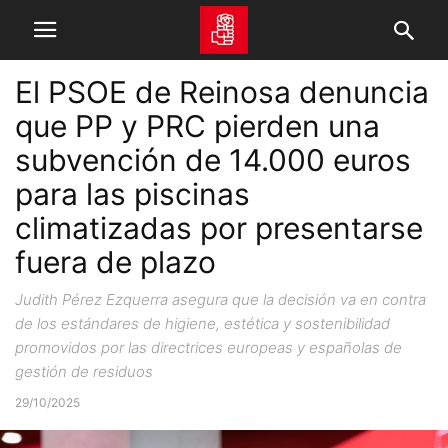
El PSOE de Reinosa denuncia
que PP y PRC pierden una
subvención de 14.000 euros
para las piscinas
climatizadas por presentarse
fuera de plazo
Judith Pérez Ezquerra asegura que la decisión va en contra
de los estándares de higiene, estética y sostenibilidad
promovidos por las directrices europeas y españolas de
gestión de residuos
29/10/2025