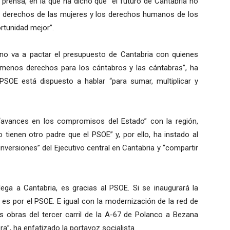
 prensa, en la que ha dicho que “el futuro de Cantabria no
 derechos de las mujeres y los derechos humanos de los
rtunidad mejor”.
 no va a pactar el presupuesto de Cantabria con quienes
menos derechos para los cántabros y las cántabras”, ha
PSOE está dispuesto a hablar “para sumar, multiplicar y
“avances en los compromisos del Estado” con la región,
 tienen otro padre que el PSOE” y, por ello, ha instado al
nversiones” del Ejecutivo central en Cantabria y “compartir
ega a Cantabria, es gracias al PSOE. Si se inaugurará la
, es por el PSOE. E igual con la modernización de la red de
as obras del tercer carril de la A-67 de Polanco a Bezana
”, ha enfatizado la portavoz socialista.