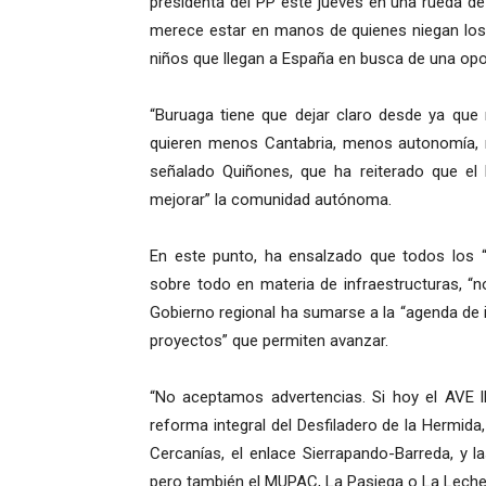
presidenta del PP este jueves en una rueda de
merece estar en manos de quienes niegan los
niños que llegan a España en busca de una opo
“Buruaga tiene que dejar claro desde ya que
quieren menos Cantabria, menos autonomía, 
señalado Quiñones, que ha reiterado que el 
mejorar” la comunidad autónoma.
En este punto, ha ensalzado que todos los 
sobre todo en materia de infraestructuras, “no
Gobierno regional ha sumarse a la “agenda de i
proyectos” que permiten avanzar.
“No aceptamos advertencias. Si hoy el AVE ll
reforma integral del Desfiladero de la Hermida
Cercanías, el enlace Sierrapando-Barreda, y l
pero también el MUPAC, La Pasiega o La Lechera