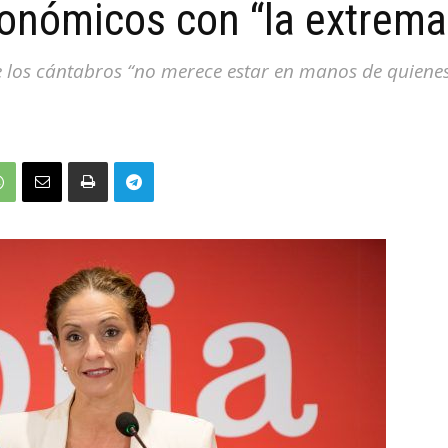
onómicos con “la extrema
e los cántabros “no merece estar en manos de quienes