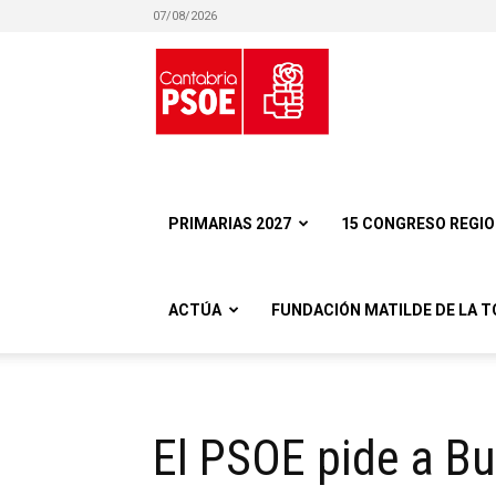
07/08/2026
Partido
Socialista
PRIMARIAS 2027
15 CONGRESO REGI
ACTÚA
FUNDACIÓN MATILDE DE LA T
Obrero
El PSOE pide a Bu
Español