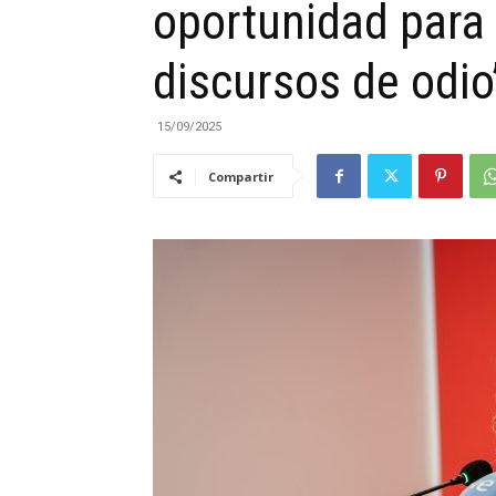
oportunidad para 
|
discursos de odio
15/09/2025
Compartir
Cantabria