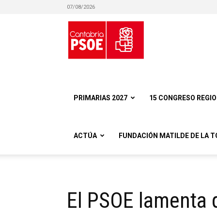
07/08/2026
Partido
Socialista
PRIMARIAS 2027
15 CONGRESO REGI
ACTÚA
FUNDACIÓN MATILDE DE LA T
Obrero
El PSOE lamenta 
Español