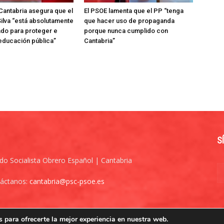
Cantabria asegura que el
El PSOE lamenta que el PP “tenga
ilva “está absolutamente
que hacer uso de propaganda
do para proteger e
porque nunca cumplido con
 educación pública”
Cantabria”
S
ido Socialista Obrero Español | Cantabria
áctanos:
cantabria@psc-psoe.es
 para ofrecerte la mejor experiencia en nuestra web.