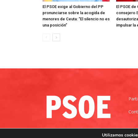
El PSOE exige al Gobierno del PP
El PSOE de 
pronunciarse sobre la acogida de
consejero S
menores de Ceuta: “El silencio no es
desautoriza
una posición”
impulsar la
Part
Cont
Utilizamos cookies