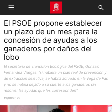
El PSOE propone establecer
un plazo de un mes para la
concesión de ayudas a los
ganaderos por daños del
lobo
El secretario de Transición Ecológica del PSOE, Gonzalo
Fernández Villegas: “si hubiera un plan real de prevención y
de extracción selectiva, se habría actuado en la Vega de Pas
y no se habría dejado a su suerte a los ganaderos sin
resolver las ayudas que les corresponden”
19/08/2025