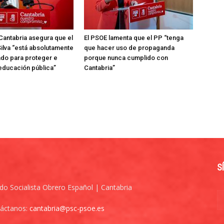
Cantabria asegura que el
El PSOE lamenta que el PP “tenga
ilva “está absolutamente
que hacer uso de propaganda
do para proteger e
porque nunca cumplido con
 educación pública”
Cantabria”
S
ido Socialista Obrero Español | Cantabria
áctanos:
cantabria@psc-psoe.es