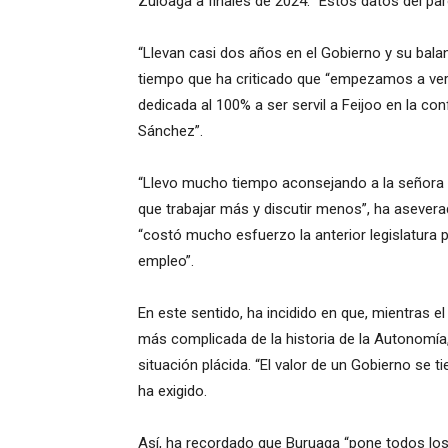
Zuloaga a finales de 2024. “Estos datos del par
“Llevan casi dos años en el Gobierno y su bala
tiempo que ha criticado que “empezamos a ver 
dedicada al 100% a ser servil a Feijoo en la c
Sánchez”.
“Llevo mucho tiempo aconsejando a la señora Bu
que trabajar más y discutir menos”, ha aseverad
“costó mucho esfuerzo la anterior legislatura 
empleo”.
En este sentido, ha incidido en que, mientras el
más complicada de la historia de la Autonomí
situación plácida. “El valor de un Gobierno se t
ha exigido.
Así, ha recordado que Buruaga “pone todos los