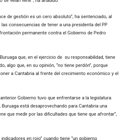
o se veían venir”, ha añadido.
nce de gestión es un cero absoluto”, ha sentenciado, al
las consecuencias de tener a una presidenta del PP
onfrontación permanente contra el Gobierno de Pedro
ruaga que, en el ejercicio de su responsabilidad, tiene
o, algo que, en su opinión, “no tiene perdón”, porque
poner a Cantabria al frente del crecimiento económico y el
 anterior Gobierno tuvo que enfrentarse a la legislatura
a, Buruaga está desaprovechando para Cantabria una
iene que medir por las dificultades que tiene que afrontar”,
 indicadores en rojo” cuando tiene “un gobierno