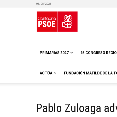
06/08/2026
Partido
Socialista
PRIMARIAS 2027
15 CONGRESO REGI
ACTÚA
FUNDACIÓN MATILDE DE LA T
Obrero
Pablo Zuloaga ad
Español