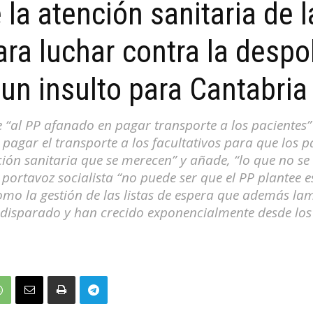
la atención sanitaria de l
ra luchar contra la despo
 un insulto para Cantabria
e “al PP afanado en pagar transporte a los pacientes”
agar el transporte a los facultativos para que los p
nción sanitaria que se merecen” y añade, “lo que no s
 portavoz socialista “no puede ser que el PP plantee 
omo la gestión de las listas de espera que además l
disparado y han crecido exponencialmente desde lo