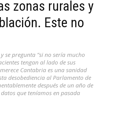
as zonas rurales y
blación. Este no
 y se pregunta “si no sería mucho
acientes tengan al lado de sus
e merece Cantabria es una sanidad
esta desobediencia al Parlamento de
amentablemente después de un año de
s datos que teníamos en pasada