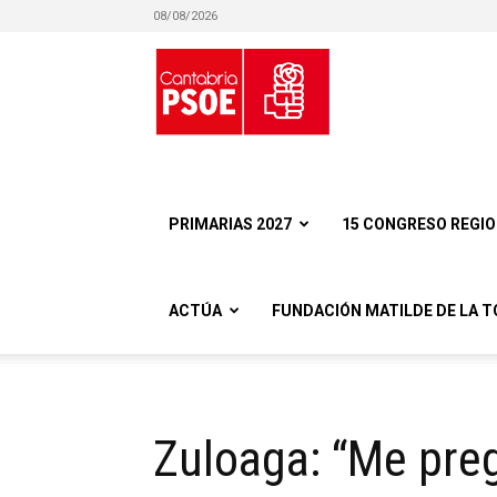
08/08/2026
Partido
Socialista
PRIMARIAS 2027
15 CONGRESO REGI
ACTÚA
FUNDACIÓN MATILDE DE LA T
Obrero
Zuloaga: “Me preg
Español