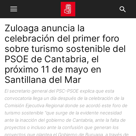
Zuloaga anuncia la
celebración del primer foro
sobre turismo sostenible del
PSOE de Cantabria, el
próximo 11 de mayo en
Santillana del Mar
El secretario general del PSC-PSOE explica que esta
convocatoria llega un día después de la celebración de la
Comisión Ejecutiva Regional donde se acordó este foro de
turismo sostenible “que surge de la evidente necesidad
ante la inacción del gobierno de Cantabria, ante la falta de
proyectos o incluso ante la confusión que generan los
proyectos que plantea el Gobierno de Buruaga, a través de