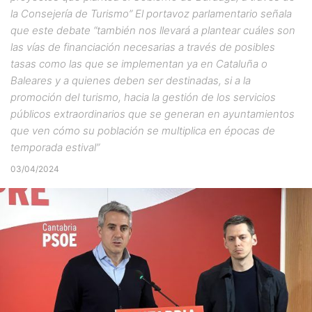
la Consejería de Turismo” El portavoz parlamentario señala
que este debate “también nos llevará a plantear cuáles son
las vías de financiación necesarias a través de posibles
tasas como las que se implementan ya en Cataluña o
Baleares y a quienes deben ser destinadas, si a la
promoción del turismo, hacia la gestión de los servicios
públicos extraordinarios que se generan en ayuntamientos
que ven cómo su población se multiplica en épocas de
temporada estival”
03/04/2024