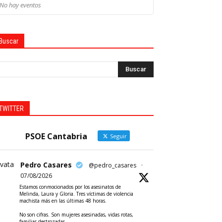
No hay eventos
Buscar
TWITTER
PSOE Cantabria
Seguir
vatar
Pedro Casares
@pedro_casares
·
07/08/2026
Estamos conmocionados por los asesinatos de
Melinda, Laura y Gloria. Tres víctimas de violencia
machista más en las últimas 48 horas.
No son cifras. Son mujeres asesinadas, vidas rotas,
familias destrozadas.