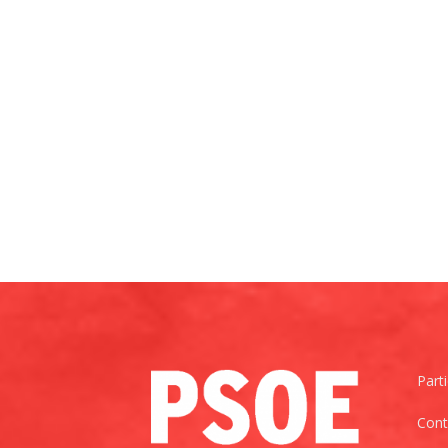
Part
Cont