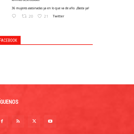
36 mujeres asesinadas ya en lo que va de año. ¡Basta ya!
20
21
Twitter
FACEBOOK
ÍGUENOS