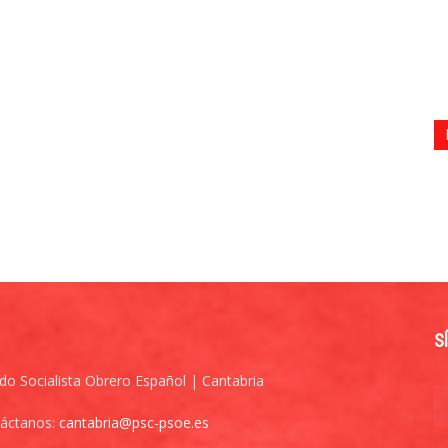
S
ido Socialista Obrero Español | Cantabria
áctanos:
cantabria@psc-psoe.es