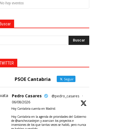
No hay eventos
Buscar
TWITTER
PSOE Cantabria
Seguir
vatar
Pedro Casares
@pedro_casares
·
06/08/2026
Hoy Cantabria cuenta en Madrid.
Hoy Cantabria en la agenda de prioridades del Gobierno
de @sanchezcastejon y avanzan los proyectos e
inversiones de los que tantas veces se habló, pero nunca
se habían cumplido.