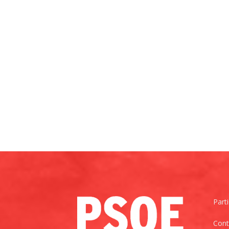
Part
Cont