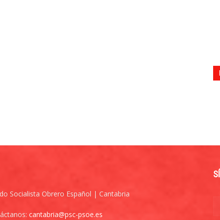
S
ido Socialista Obrero Español | Cantabria
áctanos:
cantabria@psc-psoe.es