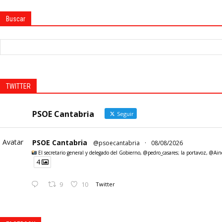
Buscar
TWITTER
PSOE Cantabria
Seguir
Avatar
PSOE Cantabria
@psoecantabria
·
08/08/2026
El secretario general y delegado del Gobierno, @pedro_casares; la portavoz, @Ainoa
4
9
10
Twitter