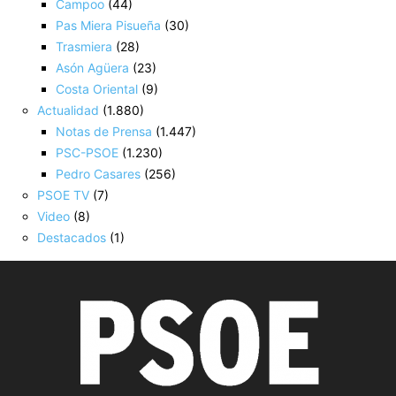
Campoo
(44)
Pas Miera Pisueña
(30)
Trasmiera
(28)
Asón Agüera
(23)
Costa Oriental
(9)
Actualidad
(1.880)
Notas de Prensa
(1.447)
PSC-PSOE
(1.230)
Pedro Casares
(256)
PSOE TV
(7)
Video
(8)
Destacados
(1)