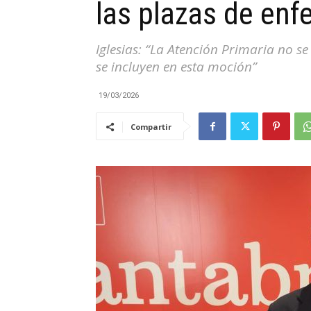
las plazas de enf
|
Iglesias: “La Atención Primaria no s
se incluyen en esta moción”
19/03/2026
Cantabria
Compartir