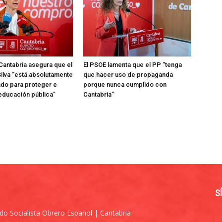
Cantabria asegura que el
El PSOE lamenta que el PP “tenga
ilva “está absolutamente
que hacer uso de propaganda
do para proteger e
porque nunca cumplido con
 educación pública”
Cantabria”
S
ido Socialista Obrero Español | Cantabria