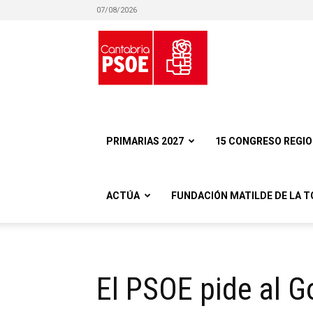
07/08/2026
Partido
Socialista
PRIMARIAS 2027
15 CONGRESO REGI
ACTÚA
FUNDACIÓN MATILDE DE LA T
Obrero
El PSOE pide al G
Español