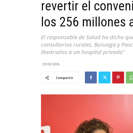
revertir el conven
|
los 256 millones 
El responsable de Salud ha dicho que
consultorios rurales, Buruaga y Pas
Cantabria
llevárselos a un hospital privado”
23/02/2026
Compartir