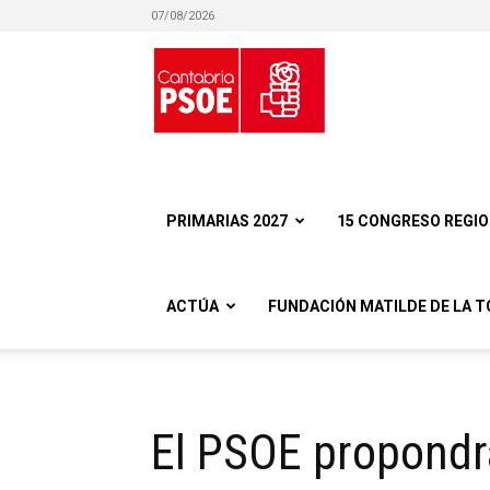
07/08/2026
Partido
Socialista
PRIMARIAS 2027
15 CONGRESO REGI
ACTÚA
FUNDACIÓN MATILDE DE LA T
Obrero
El PSOE propondr
Español