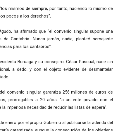
, “los mismos de siempre, por tanto, haciendo lo mismo de
nos pocos a los derechos”.
 Agudo, ha afirmado que “el convenio singular supone una
ca de Cantabria. Nunca jamás, nadie, planteó semejante
ncias para los cántabros”.
presidenta Buruaga y su consejero, César Pascual, nace sin
cional, a dedo, y con el objeto evidente de desmantelar
iado.
el convenio singular garantiza 256 millones de euros de
os, prorrogables a 20 años, “a un ente privado con el
 la imperiosa necesidad de reducir las listas de espera”.
de enero por el propio Gobierno al publicarse la adenda del
staría garantizada, aunque la consecución de los objetivos