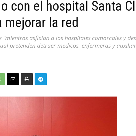
io con el hospital Santa Cl
a mejorar la red
 “mientras asfixian a los hospitales comarcales y des
cual pretenden detraer médicos, enfermeras y auxilia