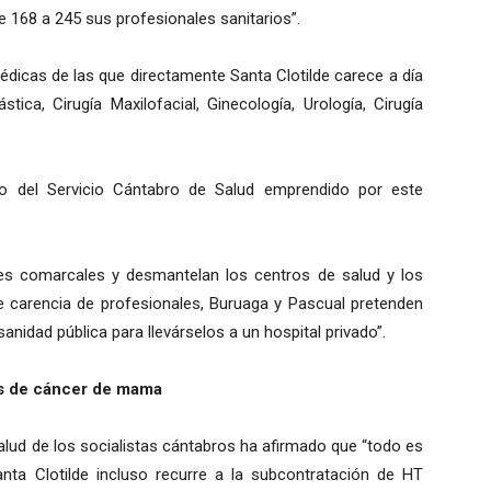
e 168 a 245 sus profesionales sanitarios”.
dicas de las que directamente Santa Clotilde carece a día
stica, Cirugía Maxilofacial, Ginecología, Urología, Cirugía
to del Servicio Cántabro de Salud emprendido por este
les comarcales y desmantelan los centros de salud y los
de carencia de profesionales, Buruaga y Pascual pretenden
anidad pública para llevárselos a un hospital privado”.
os de cáncer de mama
Salud de los socialistas cántabros ha afirmado que “todo es
a Clotilde incluso recurre a la subcontratación de HT