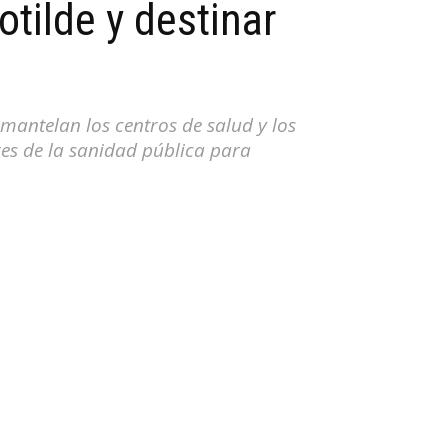
otilde y destinar
mantelan los centros de salud y los
res de la sanidad pública para