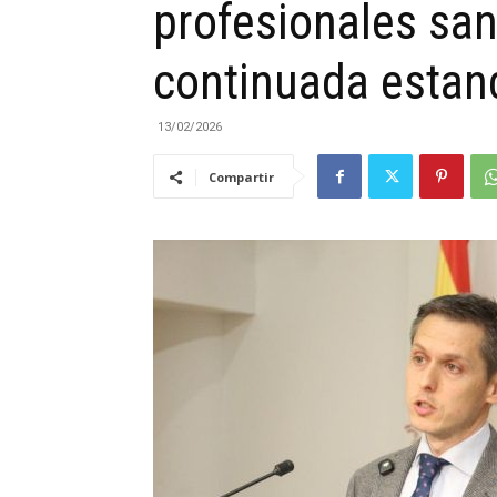
profesionales san
|
continuada estand
13/02/2026
Compartir
Cantabria