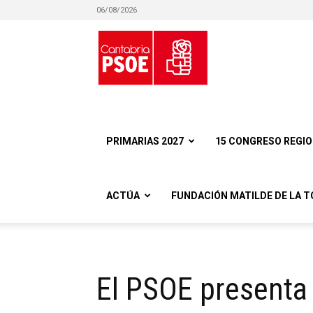
06/08/2026
Partido
Socialista
PRIMARIAS 2027
15 CONGRESO REGI
ACTÚA
FUNDACIÓN MATILDE DE LA T
Obrero
El PSOE presenta 
Español