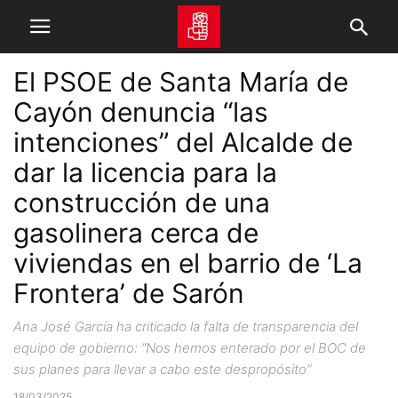
El PSOE de Santa María de
Cayón denuncia “las
intenciones” del Alcalde de
dar la licencia para la
construcción de una
gasolinera cerca de
viviendas en el barrio de ‘La
Frontera’ de Sarón
Ana José García ha criticado la falta de transparencia del
equipo de gobierno: “Nos hemos enterado por el BOC de
sus planes para llevar a cabo este despropósito”
18/03/2025