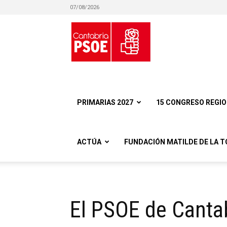
07/08/2026
Partido
Socialista
PRIMARIAS 2027
15 CONGRESO REGI
ACTÚA
FUNDACIÓN MATILDE DE LA T
Obrero
El PSOE de Cantab
Español