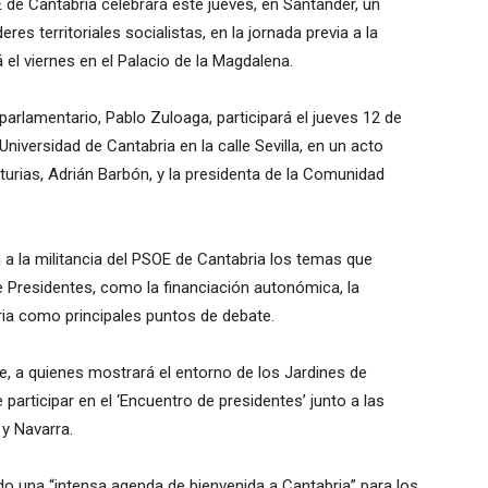
 de Cantabria celebrará este jueves, en Santander, un
es territoriales socialistas, en la jornada previa a la
el viernes en el Palacio de la Magdalena.
arlamentario, Pablo Zuloaga, participará el jueves 12 de
Universidad de Cantabria en la calle Sevilla, en un acto
sturias, Adrián Barbón, y la presidenta de la Comunidad
á a la militancia del PSOE de Cantabria los temas que
de Presidentes, como la financiación autonómica, la
toria como principales puntos de debate.
te, a quienes mostrará el entorno de los Jardines de
participar en el ‘Encuentro de presidentes’ junto a las
y Navarra.
ado una “intensa agenda de bienvenida a Cantabria” para los