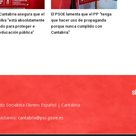
Cantabria asegura que el
El PSOE lamenta que el PP “tenga
ilva “está absolutamente
que hacer uso de propaganda
do para proteger e
porque nunca cumplido con
 educación pública”
Cantabria”
S
ido Socialista Obrero Español | Cantabria
áctanos:
cantabria@psc-psoe.es