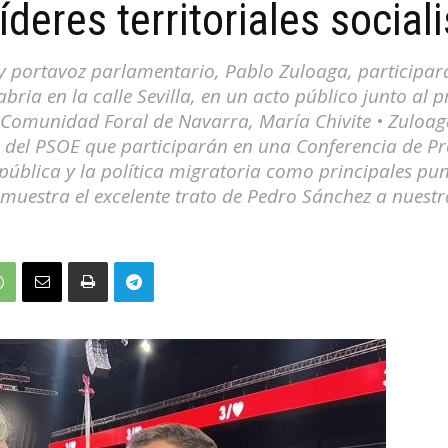
íderes territoriales social
y portavoz parlamentario, Pablo Zuloaga, participará 
ria en la calle Sevilla, en un acto público junto al p
a Comunidad Foral de Navarra, María Chivite • Zuloa
s del PSOE que participarán en una Conferencia de Pr
pública y la política migratoria como principales pu
uestra el excelente trato de Pedro Sánchez a nuestra