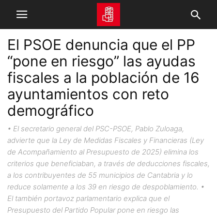
El PSOE denuncia que el PP
“pone en riesgo” las ayudas
fiscales a la población de 16
ayuntamientos con reto
demográfico
• El secretario general del PSC-PSOE, Pablo Zuloaga,
advierte que la Ley de Medidas Fiscales y Financieras (Ley
de Acompañamiento al Presupuesto de 2025) elimina los
criterios que beneficiaban, a través de deducciones fiscales,
a los contribuyentes de 55 municipios de Cantabria y lo
reduce solamente a los 39 en riesgo de despoblamiento. •
El también portavoz parlamentario explica que el
Presupuesto del Partido Popular pone en riesgo las