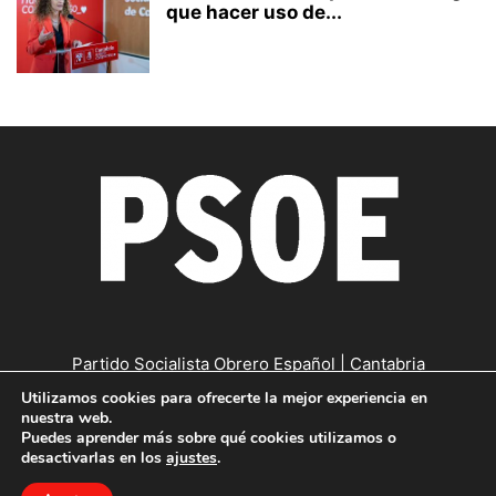
que hacer uso de...
Partido Socialista Obrero Español | Cantabria
Utilizamos cookies para ofrecerte la mejor experiencia en
Contáctanos:
cantabria@psc-psoe.es
nuestra web.
Puedes aprender más sobre qué cookies utilizamos o
desactivarlas en los
ajustes
.
©
Copyright © 2019
|
Política de confidencialidad
|
Política de