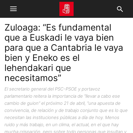
Zuloaga: “Es fundamental
que a Euskadi le vaya bien
para que a Cantabria le vaya
bien y Eneko es el
lehendakari que
necesitamos”
El secretario general del PSC-PSOE y portavoz
parlamentario reitera la importancia de “llevar a cabo ese
cambio de guion” el próximo 21 de abril, “una apuesta de
convivencia, de relación y de trabajo conjunto que es lo que
necesitan las instituciones públicas a día de hoy. Menos
ruido y más trabajo, en un clima, el actual, en el que hay
mucha crispación, pero sobre todo personas que insultan y