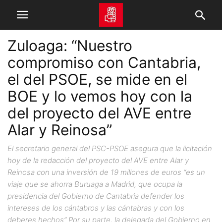
Zuloaga: “Nuestro
compromiso con Cantabria,
el del PSOE, se mide en el
BOE y lo vemos hoy con la
del proyecto del AVE entre
Alar y Reinosa”
El secretario general del PSC-PSOE asegura que la licitación
hoy de la redacción del proyecto del AVE entre Alar y
Reinosa con una inversión de 19 millones de euros “es un
viaje que se ahorra Buruaga a Madrid, que ocupa la
presidencia del Gobierno de Cantabria defender los
intereses de los cántabros y las cántabras y con los
deberes hechos” Por su parte, la delegada del Gobierno en