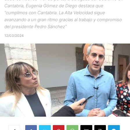
Cantabria, Eugenia Gómez de Diego destaca que
“cumplimos con Cantabria. La Alta Velocidad sigue
avanzando a un gran ritmo gracias al trabajo y compromiso
del presidente Pedro Sánchez”
12/03/2024