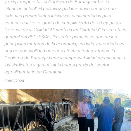
y exigir respuestas al Gobierno de Buruaga sobre la
situación actual” El portavoz parlamentario anuncia que
“además presentamos iniciativas parlamentarias para
conocer cuál es el grado de cumplimiento de la Ley para la
Defensa de la Calidad Alimentaria en Cantabria” El secretario
general del PSC-PSOE: “El sector primario es uno de los
principales motores de la economía; cuidarlo y atenderlo es
una responsabilidad que nos afecta a todos y todas. El
Gobierno de Buruaga tiene la responsabilidad de escuchar a
los sindicatos y garantizar la buena praxis del sector
agroalimentario en Cantabria”
09/02/2024