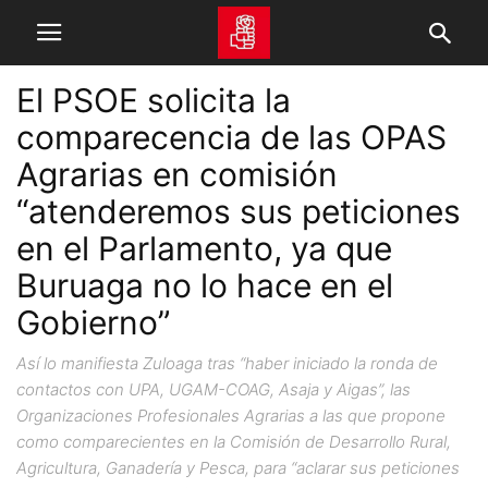
El PSOE solicita la
comparecencia de las OPAS
Agrarias en comisión
“atenderemos sus peticiones
en el Parlamento, ya que
Buruaga no lo hace en el
Gobierno”
Así lo manifiesta Zuloaga tras “haber iniciado la ronda de
contactos con UPA, UGAM-COAG, Asaja y Aigas”, las
Organizaciones Profesionales Agrarias a las que propone
como comparecientes en la Comisión de Desarrollo Rural,
Agricultura, Ganadería y Pesca, para “aclarar sus peticiones