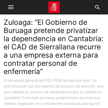
Zuloaga: “El Gobierno de
Buruaga pretende privatizar
la dependencia en Cantabria:
el CAD de Sierrallana recurre
a una empresa externa para
contratar personal de
enfermería”
El secretario general del PSC-PSOE señala que esto “no
solo incumple con los criterios del proceso de elección, sino
que vapulea un servicio de dependencia que es público en
Cantabria” El también portavoz parlamentario anuncia que
“hemos registrado en el Parlamento iniciativas para que el