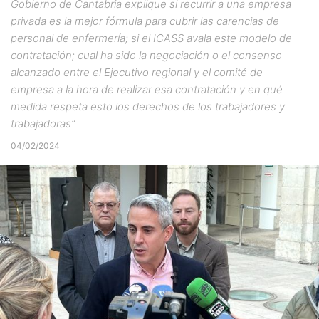
Gobierno de Cantabria explique si recurrir a una empresa
privada es la mejor fórmula para cubrir las carencias de
personal de enfermería; si el ICASS avala este modelo de
contratación; cual ha sido la negociación o el consenso
alcanzado entre el Ejecutivo regional y el comité de
empresa a la hora de realizar esa contratación y en qué
medida respeta esto los derechos de los trabajadores y
trabajadoras”
04/02/2024