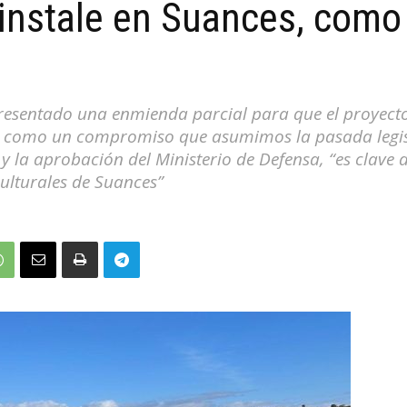
 instale en Suances, como 
”
esentado una enmienda parcial para que el proyecto 
4 como un compromiso que asumimos la pasada legis
y la aprobación del Ministerio de Defensa, “es clave d
culturales de Suances”