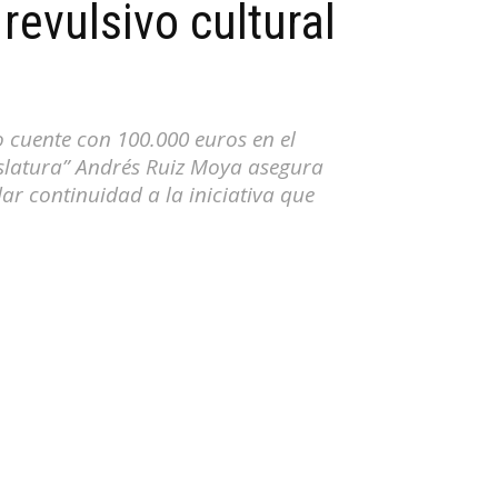
revulsivo cultural
cuente con 100.000 euros en el
latura” Andrés Ruiz Moya asegura
ar continuidad a la iniciativa que