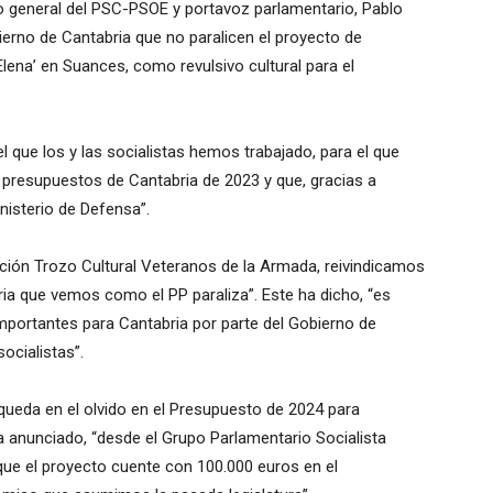
io general del PSC-PSOE y portavoz parlamentario, Pablo
ierno de
Cantabria
que no paralicen el proyecto de
Elena’ en
Suances
, como revulsivo cultural para el
el que los y las socialistas hemos trabajado
, para el que
s presupuestos de Cantabria de 2023
y que, gracias a
nisterio
de Defensa
”.
ción Trozo Cultural Veteranos de la Armada
, reivindicamos
ria
que
vemos como el
PP
paraliza
”. Este ha dicho, “es
mportantes para Cantabria por parte del Gobierno de
socialistas”.
queda en el olvido
en el
P
resupuesto
de 2024
para
ha anunciado, “desde el Grupo Parlamentario Socialista
ue el proyecto cuente con 100.000 euros en el