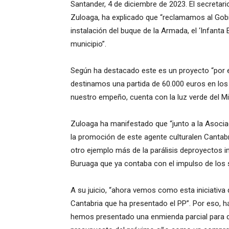
Santander,
4
de
diciembre
de 2023
.
El secretar
Zuloaga,
ha explicado que “reclamamos al Gob
instalación del buque de la Armada, el ‘Infanta 
municipio
”.
Según ha destacado este es un proyecto
“por 
destinamos una partida de 60.000 euros en lo
nuestro empeño, cuenta con la luz verde del Mi
Zuloaga ha
manifestado
que “junto a la
Asocia
la promoción de
est
e agente
cultural
en Cantab
otro ejemplo más de la parálisis de
proyectos
i
Buruaga
que ya contaba con
el impulso de los 
A su juicio, “
ahora vemos como
esta iniciativa
Cantabria
que ha presentado el
PP”
. Por eso, 
hemos presentado una enmienda parcial para q