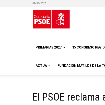
07/08/2026
Partido
Socialista
PRIMARIAS 2027
15 CONGRESO REGI
ACTÚA
FUNDACIÓN MATILDE DE LA T
Obrero
El PSOE reclama a
Español