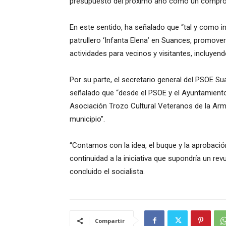
presupuesto
del próximo año
como un compromi
En este sentido, ha señalado que “tal y como ind
patrullero ‘Infanta Elena’ en
Suances
, promover
actividades para vecinos y visitantes, incluyend
Por su parte, el
secretario general del PSOE Su
señalado que “
desde el
PSOE y el
Ayuntamiento 
Asociación Trozo Cultural Veteranos de la Arm
municipio
”.
“Contamos con la idea, el buque y la aprobación
continuidad a la iniciativa que supondría un rev
concluido
el socialista.
Compartir