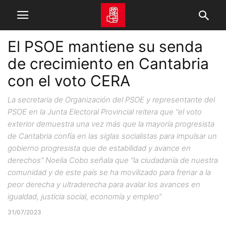
El PSOE mantiene su senda
de crecimiento en Cantabria
con el voto CERA
La secretaria de Organización del PSOE y representante del
PSOE en la Junta Electoral Provincial reitera que “el voto
exterior demuestra una vez más que la mayoría progresista
de Cantabria confía en las siglas socialistas para impulsar un
gobierno progresista que de estabilidad y avance en
derechos” Noelia Cobo señala que “la ciudadanía de nuestra
comunidad y de este país se ha movilizado para frenar a la
peor derecha y ultraderecha para avalar los avances en
igualdad, justicia social, economía y empleo”
31/07/2023