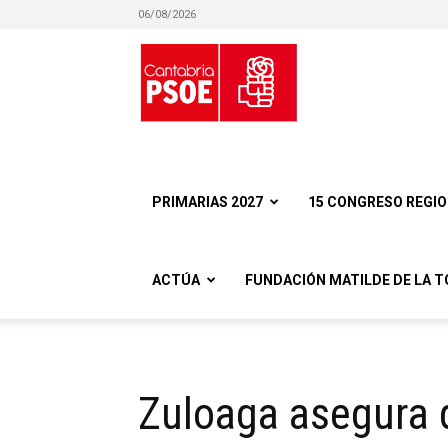
06/08/2026
Partido
Socialista
PRIMARIAS 2027
15 CONGRESO REGI
ACTÚA
FUNDACIÓN MATILDE DE LA T
Obrero
Zuloaga asegura q
Español