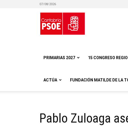
07/08/2026
Partido
Socialista
PRIMARIAS 2027
15 CONGRESO REGI
ACTÚA
FUNDACIÓN MATILDE DE LA T
Obrero
Pablo Zuloaga aseg
Español