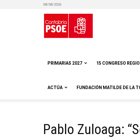
08/08/2026
Partido
Socialista
PRIMARIAS 2027
15 CONGRESO REGI
ACTÚA
FUNDACIÓN MATILDE DE LA T
Obrero
Pablo Zuloaga: “
Español