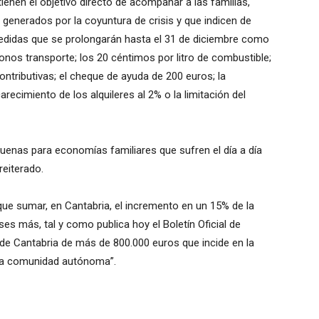
ienen el objetivo directo de acompañar a las familias,
generados por la coyuntura de crisis y que indicen de
. Medidas que se prolongarán hasta el 31 de diciembre como
 abonos transporte; los 20 céntimos por litro de combustible;
ntributivas; el cheque de ayuda de 200 euros; la
arecimiento de los alquileres al 2% o la limitación del
enas para economías familiares que sufren el día a día
reiterado.
ue sumar, en Cantabria, el incremento en un 15% de la
es más, tal y como publica hoy el Boletín Oficial de
de Cantabria de más de 800.000 euros que incide en la
tra comunidad autónoma”.