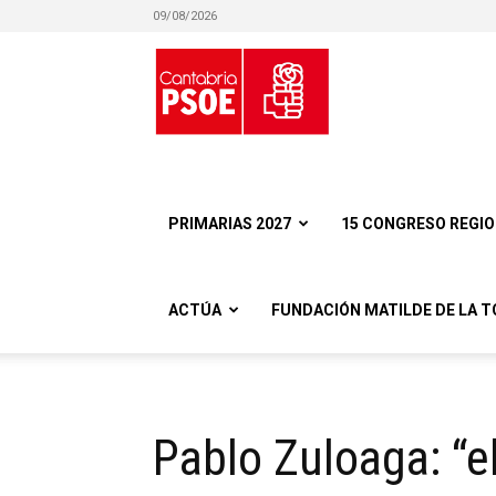
09/08/2026
Partido
Socialista
PRIMARIAS 2027
15 CONGRESO REGI
ACTÚA
FUNDACIÓN MATILDE DE LA T
Obrero
Pablo Zuloaga: “
Español