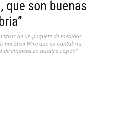
, que son buenas
bria”
inistros de un paquete de medidas
Global Steel Wire que en Cantabria
 de empleos en nuestra región”