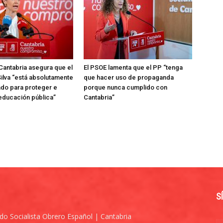
Cantabria asegura que el
El PSOE lamenta que el PP “tenga
ilva “está absolutamente
que hacer uso de propaganda
do para proteger e
porque nunca cumplido con
 educación pública”
Cantabria”
S
ido Socialista Obrero Español | Cantabria