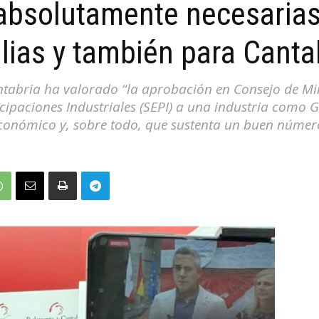
bsolutamente necesarias
ias y también para Canta
antabria ha valorado “la aprobación en Consejo de M
icipaciones Industriales (SEPI) a una industria como 
onómico y, sobre todo, que sustenta un buen número