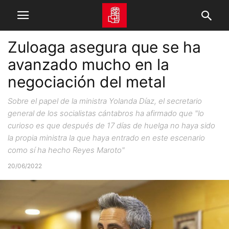
Zuloaga asegura que se ha
avanzado mucho en la
negociación del metal
Sobre el papel de la ministra Yolanda Díaz, el secretario
general de los socialistas cántabros ha afirmado que "lo
curioso es que después de 17 días de huelga no haya sido
la propia ministra la que haya entrado en este escenario
como sí ha hecho Reyes Maroto"
20/06/2022