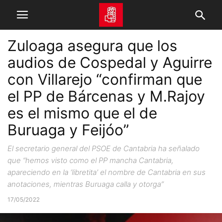
Zuloaga asegura que los
audios de Cospedal y Aguirre
con Villarejo “confirman que
el PP de Bárcenas y M.Rajoy
es el mismo que el de
Buruaga y Feijóo”
El secretario general del PSOE de Cantabria ha señalado
que “hemos visto como el PP mancha Cantabria,
apareciendo en la ‘libretita’ el nombre de Cantabria en sus
anotaciones, mientras Buruaga calla y otorga”
17/05/2022