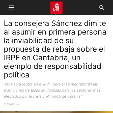
La consejera Sánchez dimite
al asumir en primera persona
la inviabilidad de su
propuesta de rebaja sobre el
IRPF en Cantabria, un
ejemplo de responsabilidad
política
“No habrá rebaja en el IRPF, pero si se mantendrán las
exenciones de tasas anunciadas para los sectores más
afectados por la crisis y el Fondo de Ucrania”
11/04/2022