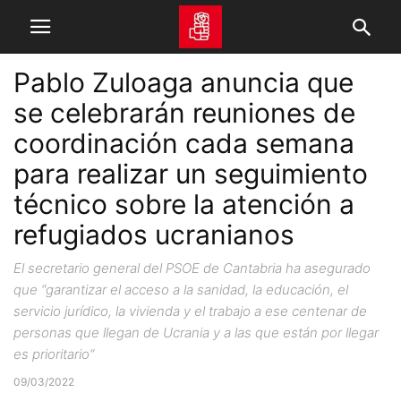
Pablo Zuloaga anuncia que
se celebrarán reuniones de
coordinación cada semana
para realizar un seguimiento
técnico sobre la atención a
refugiados ucranianos
El secretario general del PSOE de Cantabria ha asegurado
que “garantizar el acceso a la sanidad, la educación, el
servicio jurídico, la vivienda y el trabajo a ese centenar de
personas que llegan de Ucrania y a las que están por llegar
es prioritario”
09/03/2022