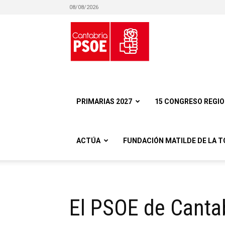
08/08/2026
Partido
Socialista
PRIMARIAS 2027
15 CONGRESO REGI
ACTÚA
FUNDACIÓN MATILDE DE LA T
Obrero
El PSOE de Cantab
Español