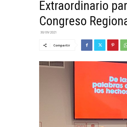
Extraordinario pa
|
Congreso Regiona
30/09/2021
Compartir
Cantabria