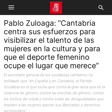
Pablo Zuloaga: “Cantabria
centra sus esfuerzos para
visibilizar el talento de las
mujeres en la cultura y para
que el deporte femenino
ocupe el lugar que merece”
El secretario general de los socialistas cántabros ha
señalado que “en España y en Cantabria, el Partido
Socialista es el que lucha que contra la gran lacra que es la
violencia de género, contra las brechas de género, contra
los techos de cristal y contra todas las desigualdades que
impiden a las mujeres ejercer sus libertades y derechos
reconocidos”