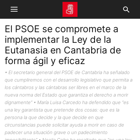
El PSOE se compromete a
implementar la Ley de la
Eutanasia en Cantabria de
forma ágil y eficaz
• El secretario general del PSOE de Cantabria ha señalado
que cumpliremos con el desarrollo legislativo que permita a
los cántabros y las cántabras ser libres en el marco de la
nueva norma del Estado que garantiza el derecho a morir
dignamente” • María Luisa Carcedo ha defendido que “es
una ley garantista que pretende dos cosas: que es la
persona la que decide y la que decide en que
circunstancias puede solicitar ayuda a morir en caso de
padecer una situación grave o un padecimiento
imposibilitante” • Noelia Cobo ha resaltado que “es una ley